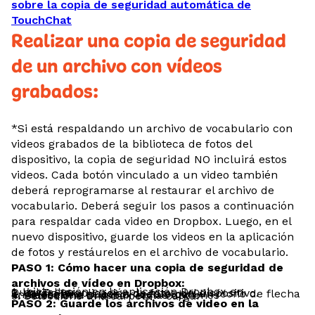
sobre la copia de seguridad automática de
TouchChat
Realizar una copia de seguridad
de un archivo con vídeos
grabados:
*Si está respaldando un archivo de vocabulario con
videos grabados de la biblioteca de fotos del
dispositivo, la copia de seguridad NO incluirá estos
videos. Cada botón vinculado a un video también
deberá reprogramarse al restaurar el archivo de
vocabulario. Deberá seguir los pasos a continuación
para respaldar cada video en Dropbox. Luego, en el
nuevo dispositivo, guarde los videos en la aplicación
de fotos y restáurelos en el archivo de vocabulario.
PASO 1: Cómo hacer una copia de seguridad de
archivos de vídeo en Dropbox:
1. Inicie sesión en la aplicación Dropbox en QuickTalker
2. Vaya a la aplicación de fotos del dispositivo.
3. Seleccione el video: cuadro con un ícono de flecha en la esquina superior izquierda
4. Seleccione Dropbox en las opciones
5. Seleccione una carpeta – cargar
PASO 2: Guarde los archivos de video en la